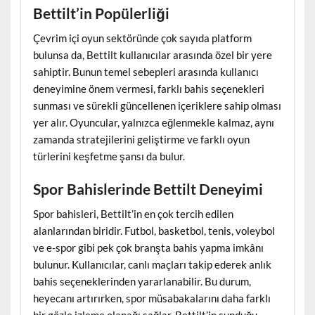
Bettilt’in Popülerliği
Çevrim içi oyun sektöründe çok sayıda platform
bulunsa da, Bettilt kullanıcılar arasında özel bir yere
sahiptir. Bunun temel sebepleri arasında kullanıcı
deneyimine önem vermesi, farklı bahis seçenekleri
sunması ve sürekli güncellenen içeriklere sahip olması
yer alır. Oyuncular, yalnızca eğlenmekle kalmaz, aynı
zamanda stratejilerini geliştirme ve farklı oyun
türlerini keşfetme şansı da bulur.
Spor Bahislerinde Bettilt Deneyimi
Spor bahisleri, Bettilt’in en çok tercih edilen
alanlarından biridir. Futbol, basketbol, tenis, voleybol
ve e-spor gibi pek çok branşta bahis yapma imkânı
bulunur. Kullanıcılar, canlı maçları takip ederek anlık
bahis seçeneklerinden yararlanabilir. Bu durum,
heyecanı artırırken, spor müsabakalarını daha farklı
bir gözle izleme olanağı sağlar. Bettilt’in sunduğu