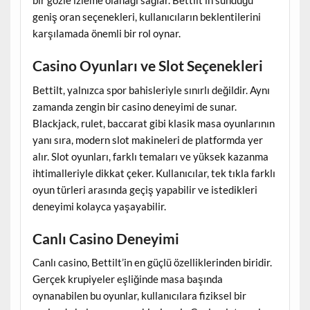
geniş oran seçenekleri, kullanıcıların beklentilerini
karşılamada önemli bir rol oynar.
Casino Oyunları ve Slot Seçenekleri
Bettilt, yalnızca spor bahisleriyle sınırlı değildir. Aynı
zamanda zengin bir casino deneyimi de sunar.
Blackjack, rulet, baccarat gibi klasik masa oyunlarının
yanı sıra, modern slot makineleri de platformda yer
alır. Slot oyunları, farklı temaları ve yüksek kazanma
ihtimalleriyle dikkat çeker. Kullanıcılar, tek tıkla farklı
oyun türleri arasında geçiş yapabilir ve istedikleri
deneyimi kolayca yaşayabilir.
Canlı Casino Deneyimi
Canlı casino, Bettilt’in en güçlü özelliklerinden biridir.
Gerçek krupiyeler eşliğinde masa başında
oynanabilen bu oyunlar, kullanıcılara fiziksel bir