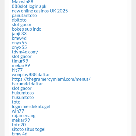
Maxwin88
888slot login apk
new online casinos UK 2025
panutantoto
dbltoto
slot gacor
bokep sub indo
janji 33
bmw4d
onyx55
onyx55
tdvm4q.com/
slot gacor
timur99
mekar99
hit77
wonplay888 daftar
https://thegramercymiami.com/menus/
harum4d daftar
slot gacor
hukumtoto
hukumtoto
toto
login merdekatogel
win77
rajamenang
mekar99
toto20
sitoto situs togel
bmw 4d