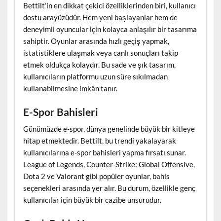
Bettilt’in en dikkat çekici özelliklerinden biri, kullanıcı
dostu arayüzüdür. Hem yeni başlayanlar hem de
deneyimli oyuncular için kolayca anlaşılır bir tasarıma
sahiptir. Oyunlar arasında hızlı geçiş yapmak,
istatistiklere ulaşmak veya canlı sonuçları takip
etmek oldukça kolaydır. Bu sade ve şık tasarım,
kullanıcıların platformu uzun süre sıkılmadan
kullanabilmesine imkân tanır.
E-Spor Bahisleri
Günümüzde e-spor, dünya genelinde büyük bir kitleye
hitap etmektedir. Bettilt, bu trendi yakalayarak
kullanıcılarına e-spor bahisleri yapma fırsatı sunar.
League of Legends, Counter-Strike: Global Offensive,
Dota 2 ve Valorant gibi popüler oyunlar, bahis
seçenekleri arasında yer alır. Bu durum, özellikle genç
kullanıcılar için büyük bir cazibe unsurudur.