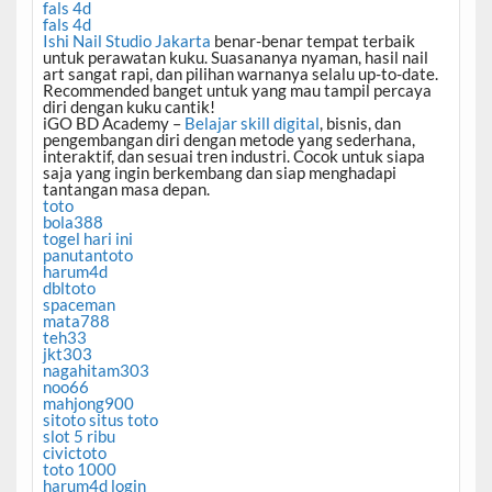
fals 4d
fals 4d
Ishi Nail Studio Jakarta
benar-benar tempat terbaik
untuk perawatan kuku. Suasananya nyaman, hasil nail
art sangat rapi, dan pilihan warnanya selalu up-to-date.
Recommended banget untuk yang mau tampil percaya
diri dengan kuku cantik!
iGO BD Academy –
Belajar skill digital
, bisnis, dan
pengembangan diri dengan metode yang sederhana,
interaktif, dan sesuai tren industri. Cocok untuk siapa
saja yang ingin berkembang dan siap menghadapi
tantangan masa depan.
toto
bola388
togel hari ini
panutantoto
harum4d
dbltoto
spaceman
mata788
teh33
jkt303
nagahitam303
noo66
mahjong900
sitoto situs toto
slot 5 ribu
civictoto
toto 1000
harum4d login